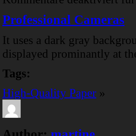
Professional Cameras
It uses a dark gray backgrou
displayed prominantly at th
Tags:
High-Quality Paper
»
Author:
martine